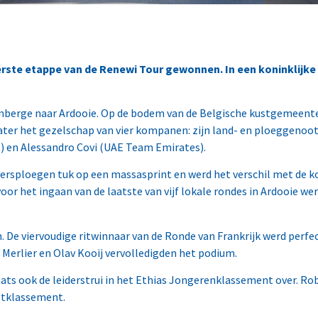
ste etappe van de Renewi Tour gewonnen. In een koninklijke sp
enberge naar Ardooie. Op de bodem van de Belgische kustgemeent
later het gezelschap van vier kompanen: zijn land- en ploeggenoot
) en Alessandro Covi (UAE Team Emirates).
tersploegen tuk op een massasprint en werd het verschil met de 
 het ingaan van de laatste van vijf lokale rondes in Ardooie werd
. De viervoudige ritwinnaar van de Ronde van Frankrijk werd perfe
Merlier en Olav Kooij vervolledigden het podium.
ts ook de leiderstrui in het Ethias Jongerenklassement over. Rob
ustklassement.