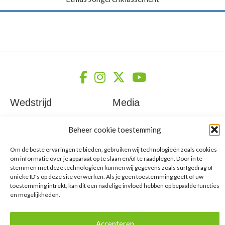
Wedstrijd
Media
Etappes
Nieuws
Beheer cookie toestemming
Klassementen
Foto's
VIP & Hospitality
Video's
Om de beste ervaringen te bieden, gebruiken wij technologieën zoals cookies
Erelijst
om informatie over je apparaat op te slaan en/of te raadplegen. Door in te
stemmen met deze technologieën kunnen wij gegevens zoals surfgedrag of
Organisatie
Policy
unieke ID's op deze site verwerken. Als je geen toestemming geeft of uw
toestemming intrekt, kan dit een nadelige invloed hebben op bepaalde functies
en mogelijkheden.
Partners
Algemene voorwaarden
Organisatie
Privacybeleid
Contacteer ons
Cookiebeleid
Accepteren