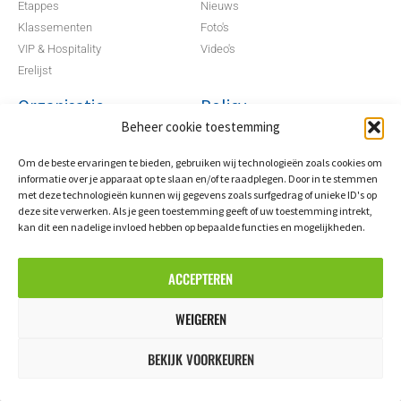
Etappes
Nieuws
Klassementen
Foto's
VIP & Hospitality
Video's
Erelijst
Organisatie
Policy
Beheer cookie toestemming
Partners
Algemene voorwaarden
Om de beste ervaringen te bieden, gebruiken wij technologieën zoals cookies om
Organisatie
Privacybeleid
informatie over je apparaat op te slaan en/of te raadplegen. Door in te stemmen
Contacteer ons
Cookiebeleid
met deze technologieën kunnen wij gegevens zoals surfgedrag of unieke ID's op
deze site verwerken. Als je geen toestemming geeft of uw toestemming intrekt,
kan dit een nadelige invloed hebben op bepaalde functies en mogelijkheden.
© Copyright Golazo Sports NV
ACCEPTEREN
WEIGEREN
BEKIJK VOORKEUREN