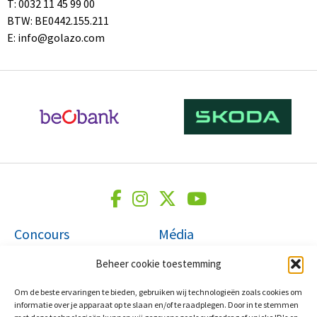
T: 0032 11 45 99 00
BTW: BE0442.155.211
E: info@golazo.com
Concours
Média
Beheer cookie toestemming
Etapes
Nouvelles
Classements
Photos
Om de beste ervaringen te bieden, gebruiken wij technologieën zoals cookies om
VIP & Hospitalité
Vidéos
informatie over je apparaat op te slaan en/of te raadplegen. Door in te stemmen
Palmarès