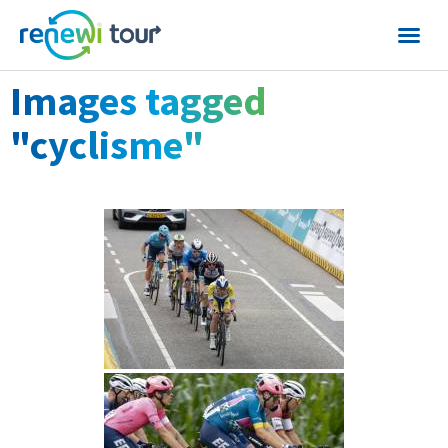
Images tagged
"cyclisme"