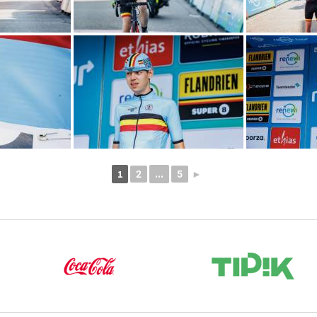
1
...
2
5
►