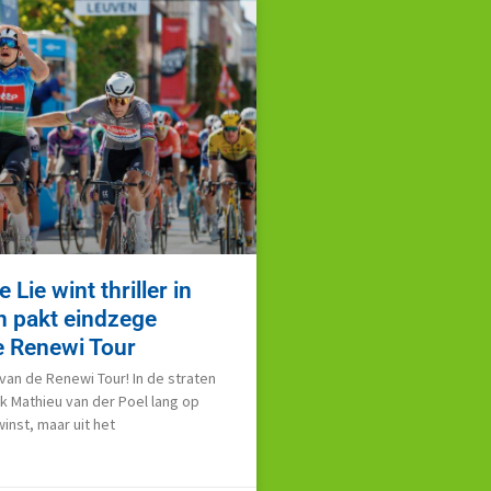
Lie wint thriller in
n pakt eindzege
e Renewi Tour
 van de Renewi Tour! In de straten
k Mathieu van der Poel lang op
inst, maar uit het