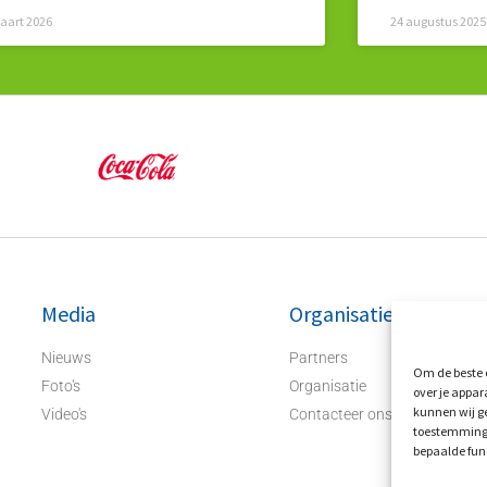
aart 2026
24 augustus 2025
Media
Organisatie
Nieuws
Partners
Om de beste e
Foto's
Organisatie
over je appar
kunnen wij ge
Video's
Contacteer ons
toestemming 
bepaalde fun