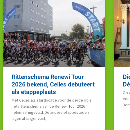
Rittenschema Renewi Tour
Di
2026 bekend, Celles debuteert
Dé
als etappeplaats
Op 
edit
Met Celles als startlocatie voor de derde rit is
Dem
het rittenschema van de Renewi Tour 2026
helemaal ingevuld. De andere etappesteden
lagen al langer vast,