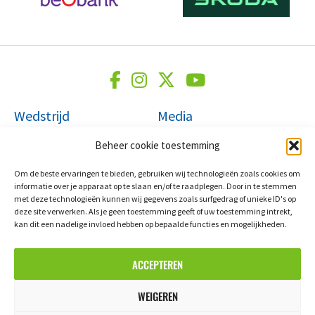
Wedstrijd
Media
Etappes
Nieuws
Beheer cookie toestemming
Klassementen
Foto's
Om de beste ervaringen te bieden, gebruiken wij technologieën zoals cookies om
VIP & Hospitality
Video's
informatie over je apparaat op te slaan en/of te raadplegen. Door in te stemmen
Erelijst
met deze technologieën kunnen wij gegevens zoals surfgedrag of unieke ID's op
deze site verwerken. Als je geen toestemming geeft of uw toestemming intrekt,
Organisatie
Policy
kan dit een nadelige invloed hebben op bepaalde functies en mogelijkheden.
Partners
Algemene voorwaarden
ACCEPTEREN
Organisatie
Privacybeleid
Contacteer ons
Cookiebeleid
WEIGEREN